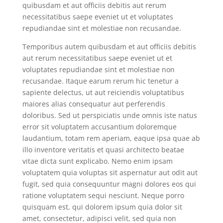
quibusdam et aut officiis debitis aut rerum
necessitatibus saepe eveniet ut et voluptates
repudiandae sint et molestiae non recusandae.
Temporibus autem quibusdam et aut officiis debitis
aut rerum necessitatibus saepe eveniet ut et
voluptates repudiandae sint et molestiae non
recusandae. Itaque earum rerum hic tenetur a
sapiente delectus, ut aut reiciendis voluptatibus
maiores alias consequatur aut perferendis
doloribus. Sed ut perspiciatis unde omnis iste natus
error sit voluptatem accusantium doloremque
laudantium, totam rem aperiam, eaque ipsa quae ab
illo inventore veritatis et quasi architecto beatae
vitae dicta sunt explicabo. Nemo enim ipsam
voluptatem quia voluptas sit aspernatur aut odit aut
fugit, sed quia consequuntur magni dolores eos qui
ratione voluptatem sequi nesciunt. Neque porro
quisquam est, qui dolorem ipsum quia dolor sit
amet, consectetur, adipisci velit, sed quia non