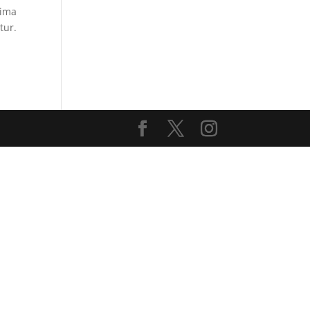
nima
tur.