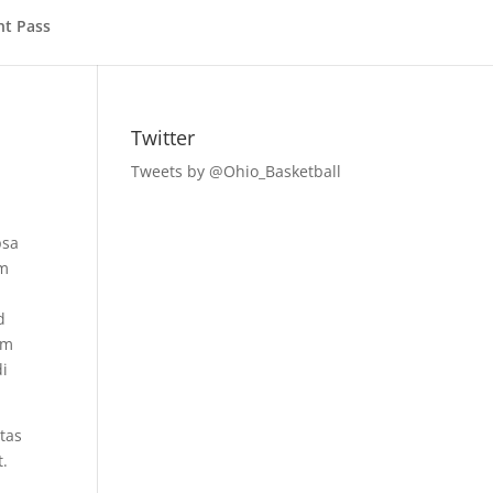
nt Pass
Twitter
Tweets by @Ohio_Basketball
psa
em
d
im
di
ptas
t.