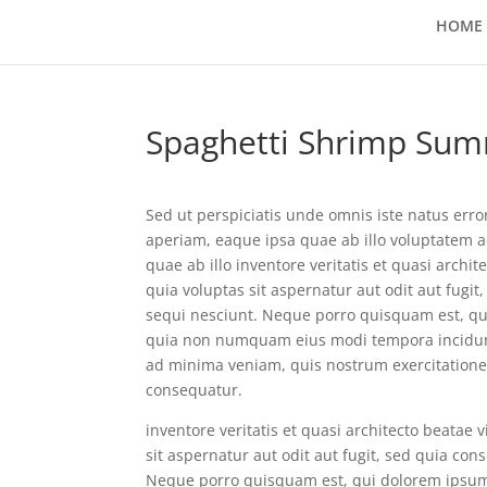
HOME
Spaghetti Shrimp Su
Sed ut perspiciatis unde omnis iste natus er
aperiam, eaque ipsa quae ab illo voluptatem
quae ab illo inventore veritatis et quasi arch
quia voluptas sit aspernatur aut odit aut fug
sequi nesciunt. Neque porro quisquam est, qui 
quia non numquam eius modi tempora incidun
ad minima veniam, quis nostrum exercitationem
consequatur.
inventore veritatis et quasi architecto beatae
sit aspernatur aut odit aut fugit, sed quia co
Neque porro quisquam est, qui dolorem ipsum q