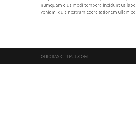
numquam eius modi tempora incidunt ut labo
veniam, quis nostrum exercitationem ullam cor
OHIOBASKETBALL.COM