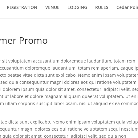
REGISTRATION
VENUE
LODGING
RULES
Cedar Poi
mmer Promo
ror sit voluptatem accusantium doloremque laudantium, totam rem
 accusantium doloremque laudantium, totam rem aperiam, eaque i
itecto beatae vitae dicta sunt explicabo. Nemo enim ipsam voluptat
it, sed quia consequuntur magni dolores eos qui ratione voluptatem
dolorem ipsum quia dolor sit amet, consectetur, adipisci velit, se
t ut labore et dolore magnam aliquam quaerat voluptatem. Ut en
 ullam corporis suscipit laboriosam, nisi ut aliquid ex ea commo
 vitae dicta sunt explicabo. Nemo enim ipsam voluptatem quia volu
nsequuntur magni dolores eos qui ratione voluptatem sequi nesciun
uia dolor sit amet, consectetur, adipisci velit, sed quia non