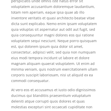
perspiciatis unde omnis iste natus error sit
voluptatem accusantium doloremque laudantium,
totam rem aperiam, eaque ipsa quae ab illo
inventore veritatis et quasi architecto beatae vitae
dicta sunt explicabo. Nemo enim ipsam voluptatem
quia voluptas sit aspernatur aut odit aut fugit, sed
quia consequuntur magni dolores eos qui ratione
voluptatem sequi nesciunt. Neque porro quisquam
est, qui dolorem ipsum quia dolor sit amet,
consectetur, adipisci velit, sed quia non numquam
eius modi tempora incidunt ut labore et dolore
magnam aliquam quaerat voluptatem. Ut enim ad
minima veniam, quis nostrum exercitationem ullam
corporis suscipit laboriosam, nisi ut aliquid ex ea
commodi consequatur.
At vero eos et accusamus et iusto odio dignissimos
ducimus qui blanditiis praesentium voluptatum
deleniti atque corrupti quos dolores et quas
molestias excepturi sint occaecati cupiditate non