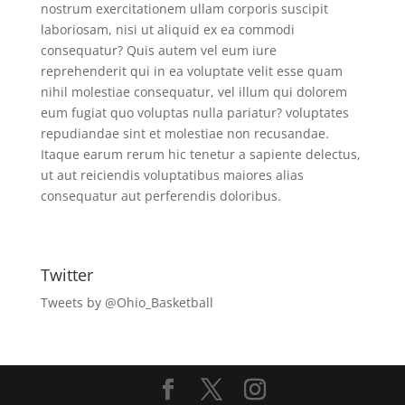
nostrum exercitationem ullam corporis suscipit
laboriosam, nisi ut aliquid ex ea commodi
consequatur? Quis autem vel eum iure
reprehenderit qui in ea voluptate velit esse quam
nihil molestiae consequatur, vel illum qui dolorem
eum fugiat quo voluptas nulla pariatur? voluptates
repudiandae sint et molestiae non recusandae.
Itaque earum rerum hic tenetur a sapiente delectus,
ut aut reiciendis voluptatibus maiores alias
consequatur aut perferendis doloribus.
Twitter
Tweets by @Ohio_Basketball