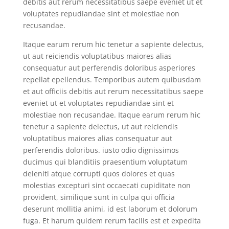
debitis aut rerum necessitatibus saepe eveniet ut et
voluptates repudiandae sint et molestiae non
recusandae.
Itaque earum rerum hic tenetur a sapiente delectus,
ut aut reiciendis voluptatibus maiores alias
consequatur aut perferendis doloribus asperiores
repellat epellendus. Temporibus autem quibusdam
et aut officiis debitis aut rerum necessitatibus saepe
eveniet ut et voluptates repudiandae sint et
molestiae non recusandae. Itaque earum rerum hic
tenetur a sapiente delectus, ut aut reiciendis
voluptatibus maiores alias consequatur aut
perferendis doloribus. iusto odio dignissimos
ducimus qui blanditiis praesentium voluptatum
deleniti atque corrupti quos dolores et quas
molestias excepturi sint occaecati cupiditate non
provident, similique sunt in culpa qui officia
deserunt mollitia animi, id est laborum et dolorum
fuga. Et harum quidem rerum facilis est et expedita