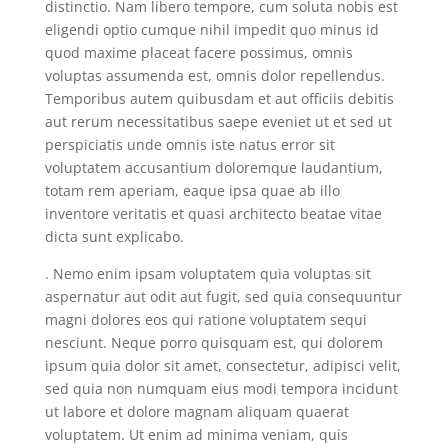
distinctio. Nam libero tempore, cum soluta nobis est
eligendi optio cumque nihil impedit quo minus id
quod maxime placeat facere possimus, omnis
voluptas assumenda est, omnis dolor repellendus.
Temporibus autem quibusdam et aut officiis debitis
aut rerum necessitatibus saepe eveniet ut et sed ut
perspiciatis unde omnis iste natus error sit
voluptatem accusantium doloremque laudantium,
totam rem aperiam, eaque ipsa quae ab illo
inventore veritatis et quasi architecto beatae vitae
dicta sunt explicabo.
. Nemo enim ipsam voluptatem quia voluptas sit
aspernatur aut odit aut fugit, sed quia consequuntur
magni dolores eos qui ratione voluptatem sequi
nesciunt. Neque porro quisquam est, qui dolorem
ipsum quia dolor sit amet, consectetur, adipisci velit,
sed quia non numquam eius modi tempora incidunt
ut labore et dolore magnam aliquam quaerat
voluptatem. Ut enim ad minima veniam, quis